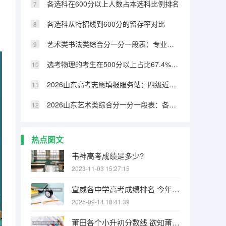
各选科在600分以上人数占本选科比例排名
各选科从特招线到600分的留存率对比
艺术类书法类综合分一分一段表：专业成绩占比70%，文化331分可上本科
选考物理的考生在500分以上占比67.4%，历史类仅32.8%
2026山东高考志愿填报服务站：四级近800个免费开放
2026山东艺术类综合分一分一段表：各专业类别双达线考生文化成绩排名的作用
热点图文
韦神高考成绩是多少?
2023-11-03 15:27:15
宣威各中学高考成绩排名 今年宣威杨柳高考成绩单
2025-09-14 18:41:39
莆田各个小升初分数线 欲知莆田一中、二中、四中、五中、六中、八中、十中等学校中考的统招和择校的分数线！