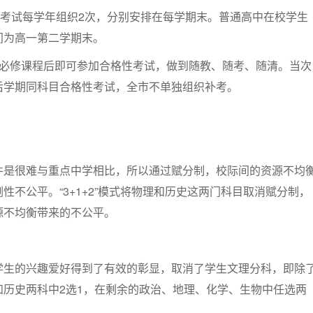
性考试每学年组织2次，分别安排在每学期末。普通高中在校学生
间为高一第二学期末。
目必修课程后即可参加合格性考试，做到随教、随考、随清。当次
后学期同科目合格性考试，全市不单独组织补考。
件是很难与重点中学相比，所以通过赋分制，校际间的资源不均
性不公平。“3+1+2”模式将物理和历史这两门科目取消赋分制，
源不均衡带来的不公平。
学生的兴趣爱好得到了有效的彰显，取消了学生文理分科，即除
和历史两科中2选1，在剩余的政治、地理、化学、生物中任选两