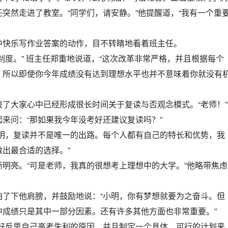
突然走进了教室。“同学们，请安静。”他提醒道，“我有一个重
中快乐写作业答案的动作，目不转睛地看着班主任。
制度。” 班主任郑重地说道，“这次改革非常严格，并且根据每个
。所以即使你今年成绩没有达到理想水平也并不意味着你就没有
了大家心中已经形成很长时间关于复读与否观念模式。“老师！”
来问：“那如果我今年没考好还建议复读吗？”
小明，复读并不是唯一的出路。每个人都有自己的特长和优势，我
出最合适的选择。”
明亮。“可是老师，我真的很想考上理想中的大学。”他略带焦虑
拍了下他肩膀，并鼓励地说：“小明，你有梦想就要为之奋斗。但
中成绩只是其中一部分因素。还有许多其他方面也非常重要。”
好好反思自己高考失利的原因，并且制定一个具体、可行的计划来