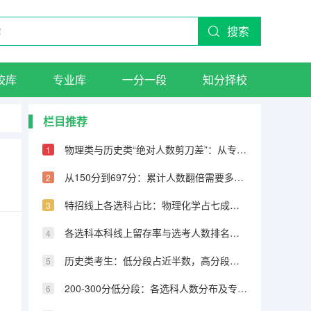
搜索
校库
专业库
一分一段
知分择校
栏目推荐
物理类与历史类“绝对人数剪刀差”：从专科到600分物理反超22万人
从150分到697分：累计人数翻倍需要多少分，越高分段跨越越大
特招线上各选科占比：物理化学占七成，历史仅占三成
各选科本科线上留存率与选考人数排名完全相反
历史类考生：低分段占近半数，高分段锐减
200-300分低分段：各选科人数分布及专科保底策略