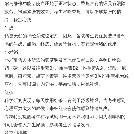
缩与舒张功能，使血压处于正常状态。香蕉含有的镁具有消除
疲劳、缓解紧张的效果。考生常吃香蕉，可以缓解紧张的情
绪，稳定心态。
牛奶
钙是天然的神经系统稳定剂。因此，备战考生要注意选择含钙
高的牛奶、酸奶、虾皮、蛋黄等食物，有安定情绪的效果。
小米粥
小米富含人体所需的氨基酸及其他优质蛋白质，各种矿物质
钙、磷、铁以及维生素B1、维生素B2、维生素A原、烟酸、尼
克酸、硫胺素、胡萝卜素等。许多营养学家将B族维生素视为减
压剂，它可以调节内分泌，平衡情绪，松弛神经。
红茶
科学研究发现，每天饮用红茶，有利于舒缓神经。当考生感到
心理压力太大的时候，来杯红茶会使你感到神清气爽。
专家特别提醒考生在考试期间一定不要喝咖啡，因为咖啡因的
作用会使人产生尿频，影响考生的临场发挥。
番茄和柑橘