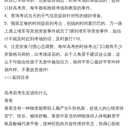
订好高考房。每年都有跑错考场和教室的事件。
4、查询考试当天的天气信息提前针对性的做好准备。
5、预留足够的时间提前到考点，别搞的时间紧巴巴的。万一路
上遇上堵车等其他突发事件就完了!遇到堵车等突发事件，如估
计不能及时赶到考场的话，及时拨打110。
6、注意饮食习惯心态调整。每年高考的时候考点门口都有不少
穿旗袍马褂的，出考场送花的。从个人角度不建议这么做，这
么干可能会给孩子无形中施加压力，保持平常心最好平常咋样
就咋样。不要故意做作!
<<<返回目录
高考前考生应该吃什么
香蕉
香蕉含有一种物质能帮助人脑产生5-羟色胺，促使人的心情变得
安宁、快乐、愉快舒畅。香蕉中富含的钾能保持人体电解质平
衡及酸碱代谢平衡，使神经肌肉兴奋性维持常态，协调心肌收