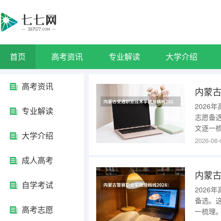
首页
高考资讯
专业解读
大学介绍
高考资讯
202
专业解读
志愿备
文逐一
大学介绍
赤峰市
2026-08-
用技术
成人高考
获得较
年投档
自学考试
202
备选。
高考志愿
一梳理