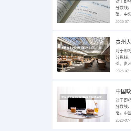
对于即
分数线
础。中
追溯至1
2026-07-
基于公
招生的
未来就
对于即
分数线
础。贵
至190
2026-07-
公开招
心信息
方向，
对于即
分数线
础。中
追溯至1
2026-07-
基于公