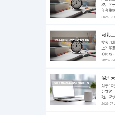
校。关
年考生
西农业
2026-08-
主。学
行业标
数参考
搜索河
上？学
心问题
花多少
2026-08-
仍有差
说明学费
费200
对于即
分数线
础。深
溯至19
2026-07-
于公开
核心信