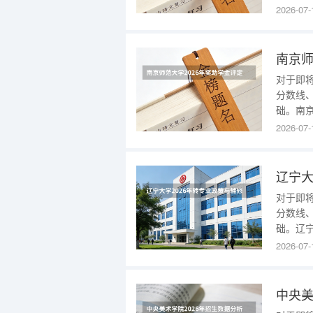
可追溯至
2026-07-
文基于
科招生
及未来
对于即
分数线
础。南
追溯至1
2026-07-
基于公
招生的
未来就
对于即
分数线
础。辽
至194
2026-07-
公开招
心信息
方向，