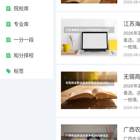
市，办
2026-08-
业，实
院校库
操机会。
据，内
专业库
202
一分一段
备选。
一梳理
办学定
知分择校
2026-08-
训设备
会。二
标签
海事职
202
备选。
一梳理
办学定
2026-08-
备与教
二、2
职业技
广西农