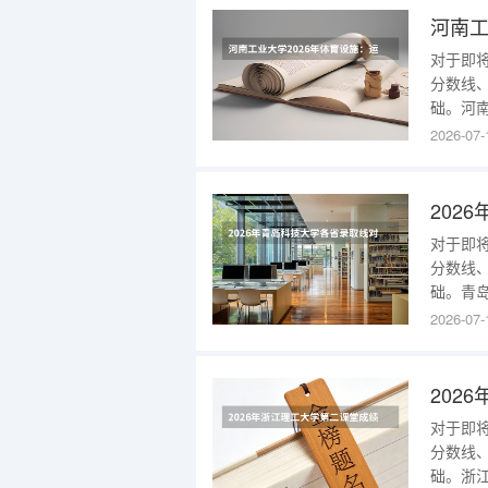
业方向
对于即
分数线
础。河
可追溯至
2026-07-
路。本
202
学费标
对于即
分数线
础。青
可追溯至
2026-07-
密。本
202
学费标
对于即
分数线
础。浙