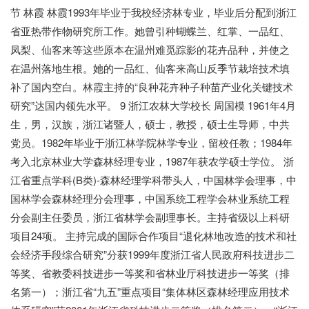
节 林霞 林霞1993年毕业于我校经济林专业，毕业后分配到浙江
省亚热带作物研究所工作。她曾引种蝴蝶兰、红掌、一品红、
凤梨、仙客来等这些原本在温州难觅踪影的花卉品种，并使之
在温州落地生根。她的一品红、仙客来高山反季节栽培技术填
补了国内空白。林霞主持的“良种花卉种子种苗产业化关键技术
研究”达国内领先水平。 9 浙江农林大学校长 周国模 1961年4月
生，男，汉族，浙江诸暨人，硕士，教授，硕士生导师，中共
党员。1982年毕业于浙江林学院林学专业，留校任教；1984年
考入北京林业大学森林经理专业，1987年获农学硕士学位。 浙
江省重点学科(B类)-森林经理学科带头人，中国林学会理事，中
国林学会森林经理分会理事，中国系统工程学会林业系统工程
分会副主任委员，浙江省林学会副理事长。主持省级以上科研
项目24项。 主持完成的国际合作项目“退化林地改造的技术和社
会经济手段综合研究”分获1999年度浙江省人民政府科技进步二
等奖、省教委科技进步一等奖和省林业厅科技进步一等奖（排
名第一）；浙江省“九五”重点项目“集体林区森林经理应用技术