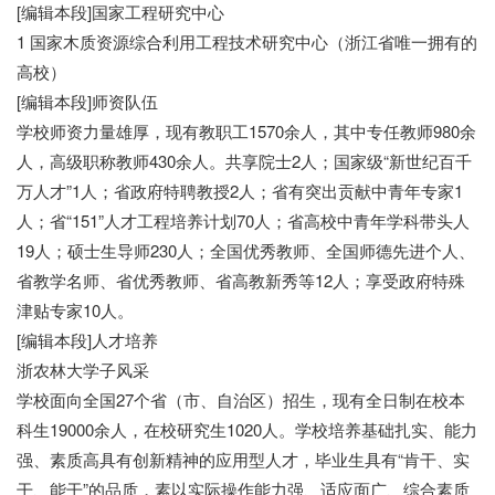
[编辑本段]国家工程研究中心
1 国家木质资源综合利用工程技术研究中心（浙江省唯一拥有的
高校）
[编辑本段]师资队伍
学校师资力量雄厚，现有教职工1570余人，其中专任教师980余
人，高级职称教师430余人。共享院士2人；国家级“新世纪百千
万人才”1人；省政府特聘教授2人；省有突出贡献中青年专家1
人；省“151”人才工程培养计划70人；省高校中青年学科带头人
19人；硕士生导师230人；全国优秀教师、全国师德先进个人、
省教学名师、省优秀教师、省高教新秀等12人；享受政府特殊
津贴专家10人。
[编辑本段]人才培养
浙农林大学子风采
学校面向全国27个省（市、自治区）招生，现有全日制在校本
科生19000余人，在校研究生1020人。学校培养基础扎实、能力
强、素质高具有创新精神的应用型人才，毕业生具有“肯干、实
干、能干”的品质，素以实际操作能力强、适应面广、综合素质