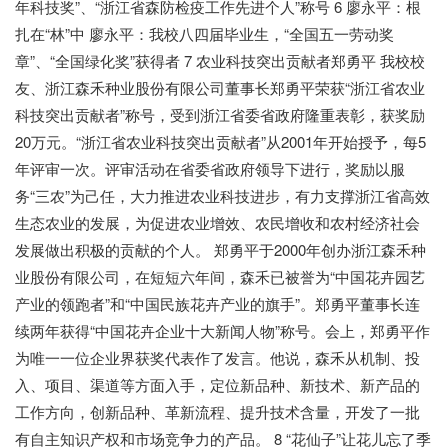
年科技奖”、“浙江省森防检疫工作先进个人”称号 6 廖永平：根
扎在“林”中 廖永平：我校八四届毕业生，“全国五一劳动奖
章”、“全国绿化奖”获得者 7 农业科技突出贡献者郑勇平 我校校
友、浙江森禾种业股份有限公司董事长郑勇平荣获“浙江省农业
科技突出贡献者”称号，受到浙江省委省政府隆重表彰，获奖励
20万元。“浙江省农业科技突出贡献者”从2001年开始授予，每5
年评审一次。评审活动在省委省政府领导下进行，奖励以服
务“三农”为己任，大力推进农业科技进步，有力支撑浙江省高效
生态农业的发展，为促进农业增效、农民增收和农村经济社会
发展做出积极的贡献的个人。 郑勇平于2000年创办浙江森禾种
业股份有限公司，在短短六年间，森禾已被誉为“中国花卉园艺
产业的领跑者”和“中国民族花卉产业的旗手”。郑勇平董事长连
续两年获得“中国花卉企业十大新闻人物”称号。会上，郑勇平作
为唯一一位企业界获奖代表作了发言。他说，森禾从机制、投
入、项目、渠道等方面入手，定位新品种、新技术、新产品的
工作方向，创新品种、革新流程、提升技术含量，开发了一批
有自主知识产权和市场竞争力的产品。 8 “花仙子”让花儿忘了季