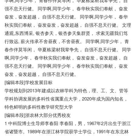
学啊,同学少年， 青春作伴莫等闲， 华夏栋梁材我辈争先， 自
强不息天行健。 同学啊,同学少年， 春华秋实我们奉献， 奋发
奋发，奋发超越， 自强不息天行健。 同学啊,同学少年， 春华
秋实我们奉献， 奋发奋发，奋发超越， 自强不息天行健。 文理
通观,东西博采, 银杏参天，银杏参天集群贤， 求索无疆我们笃
行致远, 薪火传承不舍昼夜，不舍昼夜。 同学啊,同学少年， 青
春作伴莫等闲， 华夏栋梁材我辈争先， 自强不息天行健。 同学
啊,同学少年， 春华秋实我们奉献， 奋发奋发，奋发超越， 自
强不息天行健。 同学啊,同学少年， 春华秋实我们奉献， 奋发
奋发，奋发超越， 自强不息天行健。
[编辑本段]学校发展目标
学校规划到2013年建成以农林学科为特色，理、工、文、管等
学科协调发展的多科性省属重点大学，2020年成为国内知名，
特色鲜明的多科性教学研究型大学
[编辑本段]浙农林大部分优秀校友
1 中科院博士生导师李春阳 李春阳，男，1967年2月出生于浙江
省诸暨市。1989年在浙江林学院获学士学位，1991年在东北林