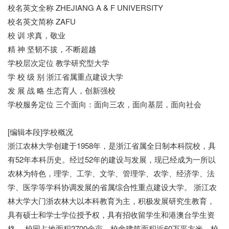
校名英文全称 ZHEJIANG A & F UNIVERSITY
校名英文简称 ZAFU
校 训 求真，敬业
精 神 坚韧不拔，不断超越
学校层次定位 教学研究型大学
学 校 级 别 浙江省属重点建设大学
发 展 战 略 生态育人，创新强校
学校服务定位 三个面向：面向三农，面向基层，面向社会
[编辑本段]学校概况
浙江农林大学创建于1958年，是浙江省属全日制本科院校，具
有52年本科历史。经过52年的建设与发展，现已经成为一所以
农林为特色，理学、工学、文学、管理学、农学、经济学、法
学、医学等学科协调发展的省属综合性重点建设大学。 浙江农
林大学大门浙农林大以本科教育为主，积极发展研究生教育，
具有硕士和学士学位授予权，具有招收留学生和港澳台学生资
格。 校园占地面积2700余亩，校舍建筑面积近60万平方米。校