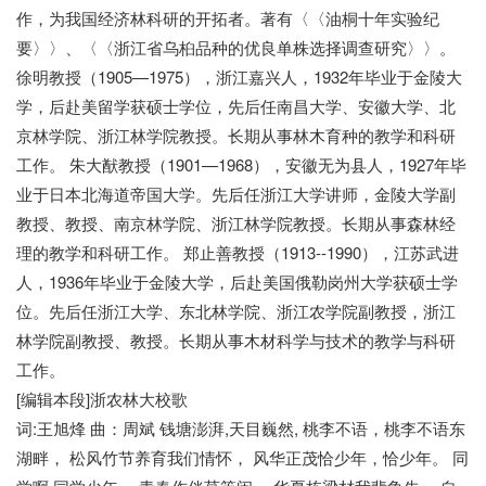
作，为我国经济林科研的开拓者。著有〈〈油桐十年实验纪
要〉〉、〈〈浙江省乌桕品种的优良单株选择调查研究〉〉。
徐明教授（1905—1975），浙江嘉兴人，1932年毕业于金陵大
学，后赴美留学获硕士学位，先后任南昌大学、安徽大学、北
京林学院、浙江林学院教授。长期从事林木育种的教学和科研
工作。 朱大猷教授（1901—1968），安徽无为县人，1927年毕
业于日本北海道帝国大学。先后任浙江大学讲师，金陵大学副
教授、教授、南京林学院、浙江林学院教授。长期从事森林经
理的教学和科研工作。 郑止善教授（1913--1990），江苏武进
人，1936年毕业于金陵大学，后赴美国俄勒岗州大学获硕士学
位。先后任浙江大学、东北林学院、浙江农学院副教授，浙江
林学院副教授、教授。长期从事木材科学与技术的教学与科研
工作。
[编辑本段]浙农林大校歌
词:王旭烽 曲：周斌 钱塘澎湃,天目巍然, 桃李不语，桃李不语东
湖畔， 松风竹节养育我们情怀， 风华正茂恰少年，恰少年。 同