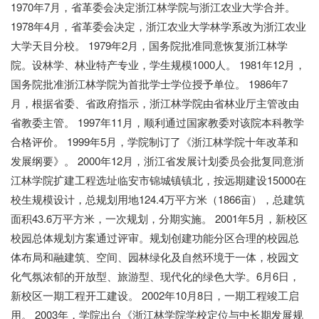
1970年7月，省革委会决定浙江林学院与浙江农业大学合并。
1978年4月，省革委会决定，浙江农业大学林学系改为浙江农业
大学天目分校。 1979年2月，国务院批准同意恢复浙江林学
院。设林学、林业特产专业，学生规模1000人。 1981年12月，
国务院批准浙江林学院为首批学士学位授予单位。 1986年7
月，根据省委、省政府指示，浙江林学院由省林业厅主管改由
省教委主管。 1997年11月，顺利通过国家教委对该院本科教学
合格评价。 1999年5月，学院制订了《浙江林学院十年改革和
发展纲要》。 2000年12月，浙江省发展计划委员会批复同意浙
江林学院扩建工程选址临安市锦城镇镇北，按远期建设15000在
校生规模设计，总规划用地124.4万平方米（1866亩），总建筑
面积43.6万平方米，一次规划，分期实施。 2001年5月，新校区
校园总体规划方案通过评审。规划创建功能分区合理的校园总
体布局和融建筑、空间、园林绿化及自然环境于一体，校园文
化气氛浓郁的开放型、旅游型、现代化的绿色大学。6月6日，
新校区一期工程开工建设。 2002年10月8日，一期工程竣工启
用。 2003年，学院出台《浙江林学院学校定位与中长期发展规