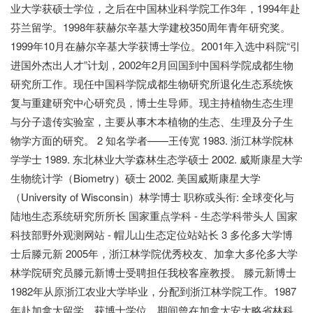
业大学获硕士学位，之后在中国林业科学院工作3年，1994年赴
芬兰留学。1998年获赫尔辛基大学建校350周年青年研究奖。
1999年10月在赫尔辛基大学获博士学位。2001年入选中科院“引
进国外杰出人才”计划，2002年2月回国到中国科学院成都生物
研究所工作。现任中国科学院成都生物研究所退化生态系统恢
复与重建研究中心研究员，博士生导师。现主持植物生态生理
与分子遗传实验室，主要从事木本植物的生态、生理及分子生
物学方面的研究。 2 知名学者——王传宽 1983. 浙江林学院林
学学士 1989. 东北林业大学森林生态学硕士 2002. 威斯康星大学
生物统计学（Biometry）硕士 2002. 美国威斯康星大学
（University of Wisconsin）林学博士 职称或头衔: 全球变化与
陆地生态系统研究所所长 国家重点学科 - 生态学科带头人 国家
科技部野外观测网站 - 帽儿山生态定位站站长 3 多伦多大学博
士后滕元新 2005年，浙江林学院优秀校友、加拿大多伦多大学
林学院研究员滕元新博士受聘担任我校客座教授。 滕元新博士
1982年从原浙江农业大学毕业，分配到浙江林学院工作。1987
年赴加拿大留学，获博士学位，期间曾在加拿大安大略省林科