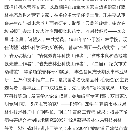
院担任树木营养专家。以后相继在加拿大国家自然资源部任森
林生态及树木营养专家，在多伦多大学任博士后。现主要从事
森林生态与树木营养方面的研究，取得了显著的成绩，多次在
权威报刊杂志上发表过专题报道和论文。 4 科技标兵——李金
昌 李金昌，诸暨人，中共党员。1984年毕业于浙江林学院。现
任诸暨市林业科学研究所所长。 曾获“全国五一劳动奖章”，“浙
江省劳动模范”，“省优秀青年科技工作者”，“省林木良种基地建
设先进工作者”，“省先进林业科技工作者”，（二届）“绍兴市劳
动模范”，等多项荣誉称号和奖励。 李金昌同志长期从事林业科
研、生产和技术推广工作，是我国著名板栗品种“毛板红”的主要
选育者，要林业工作中成绩显著，先后获得9项科技成果，13次
获科技奖励，发表学术论文15篇，参加编写专著1部，获国家发
明专利1项。 5 病虫害的克星——郎学军 郎学军 建德市林业局
林业技术推广中心副科长、副主任 高级工程师 成果：板栗产前
病虫害综合控制技术研究2003年12月获得省林业局科技兴林一
等奖、浙江省科技进步三等奖；本人2004年荣获“首届建德市青