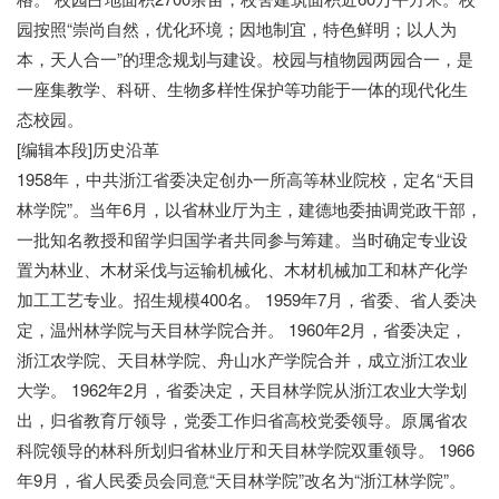
园按照“崇尚自然，优化环境；因地制宜，特色鲜明；以人为
本，天人合一”的理念规划与建设。校园与植物园两园合一，是
一座集教学、科研、生物多样性保护等功能于一体的现代化生
态校园。
[编辑本段]历史沿革
1958年，中共浙江省委决定创办一所高等林业院校，定名“天目
林学院”。当年6月，以省林业厅为主，建德地委抽调党政干部，
一批知名教授和留学归国学者共同参与筹建。当时确定专业设
置为林业、木材采伐与运输机械化、木材机械加工和林产化学
加工工艺专业。招生规模400名。 1959年7月，省委、省人委决
定，温州林学院与天目林学院合并。 1960年2月，省委决定，
浙江农学院、天目林学院、舟山水产学院合并，成立浙江农业
大学。 1962年2月，省委决定，天目林学院从浙江农业大学划
出，归省教育厅领导，党委工作归省高校党委领导。原属省农
科院领导的林科所划归省林业厅和天目林学院双重领导。 1966
年9月，省人民委员会同意“天目林学院”改名为“浙江林学院”。