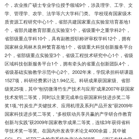
个，农业推广硕士专业学位授予领域9个，涉及理学、工学、文
学、管理学、农学、法学等六大学科门类。 学校现有国家级木
质资源工程研究中心1个，省部共建国家重点实验室培育基地1
个，省部共建教育部重点实验室1个，省级重中之重学科2个，
省部级重点学科10个，具有副教授职称评审权学科12个，拥有
国家林业局林木良种繁育基地1个，省级重大科技创新服务平台
2个，省部级重点实验室3个，省级工程技术研究中心1个，省级
区域科技创新服务平台1个，拥有牵头的省重点创新团队4个，
省级基础实验教学示范中心2个。2002年来，学院承担科研课题
1527项，科研经费累计达1.94亿元。科研成果获国家级、省部
级奖25项，其中“刨切微薄竹生产技术与应用”成果2007年获国家
技术发明二等奖，同时以主要完成单位获国家科技进步奖二等
奖1项,“竹炭生产关键技术、应用机理及系列产品开发”获2009年
国家科技进步奖二等奖，“多校联动共享共赢的产学研合作教育
创新与实践”获2009年国家教学成果二等奖，连续3年获得省科
学技术奖一等奖。在国内外发表学术论文4000余篇，其中被
SCI、EI、ISTP三大检索系统收录论文368篇。《浙江农林大学