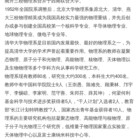
南开三校物理系合并于西南联合大学。
1952年全国院系调整后，北京大学物理系集原北大、清华、燕
大三校物理精英成为我国高校实力最强的物理重镇，并先后创
办或参与创建全国高校第一个核科学专业、半导体物理专业、
地球物理专业、微电子专业等。
清华大学物理系是目前国内发展最快、最好的物理系之一，为
提高清华大学的学术声誉起着重要作用。物理系的教师在凝聚
态物理、原子分子和光物理、高能物理、核物理、天体物理以
及生物物理等多个学科方向从事科学研究工作。
物理系现有教师80名，研究生大约300名，本科生大约400名。
教师中有中国科学院院士9人（王崇愚、陈难先、顾秉林、邝宇
平、李惕碚、李家明、范守善、朱邦芬、薛其坤），何梁何利
基金科学与技术进步奖获得者5人，“千人计划”入选者2人，教育
部“长江计划特聘教授”7人，国家杰出青年基金获得者10人。物
理系的主要研究机构包括凝聚态物理、高能物理与核物理、原
子分子与光物理三个研究所，低维量子物理国家重点实验室，
天体物理中心以及富士康纳米科技中心等。