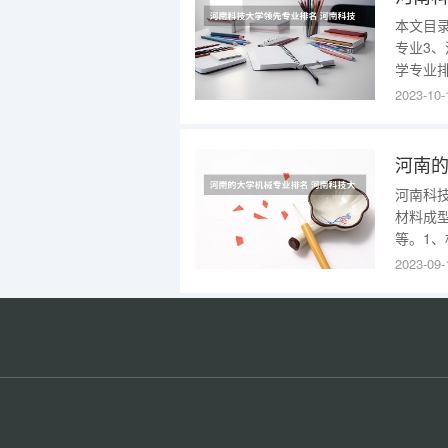
本文目
专业3
学专业
造及其
2023-10-
控制到
造技术
河南的
河南科
材料成
等。1
识，具
2023-09-
程机械
管理、
专门人