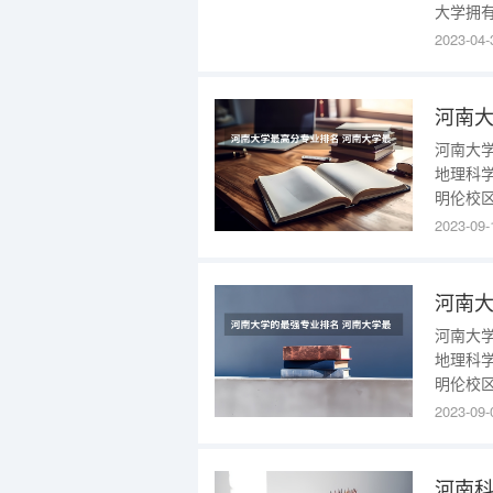
大学拥有
学、经
2023-04-
学、管
4400
河南大
河南大
地理科
明伦校
1300
2023-09-
动站，
要考虑
河南大
河南大
地理科
明伦校
1300
2023-09-
动站，
要考虑
河南科