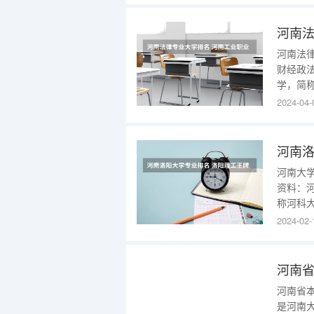
技术、
一流本
河南法
财经政
学，简
国教育
2024-04-
留学欧
大学、
河南洛
河南大
资料：河南
称河科大
南省人
2024-02-
全国深
地
河南省
河南省
是河南