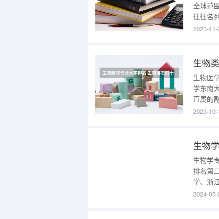
全球范
往往名
的生物
2023-11-
平、科
拥有世
技领域
生物类
生物医
学东南
直属的
“211
2023-10-
划”、“
越大学联
生物
生物学
排名第
学、浙
专业有
2024-05-
业、生
物技术