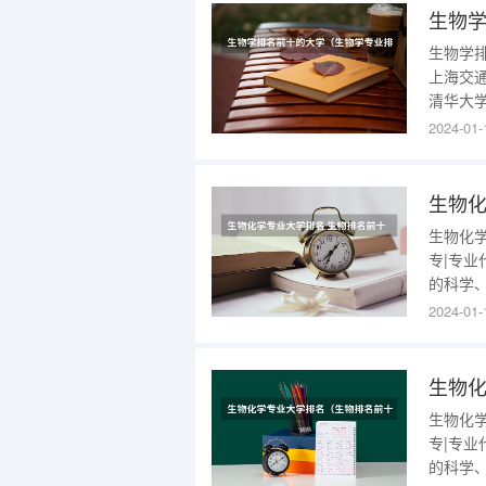
生物
生物学
上海交
清华大
大学排
2024-01-
大学排名
是什么
生物化
生物化
专|专业
的科学
基本技
2024-01-
教学及
科的基
生物
生物化
专|专业
的科学