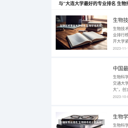
与“大连大学最好的专业排名 生物
生物技
业排行
开大学
物学为
2023-11-
握生物
学、免
中国最
生物科
交通大
大”，创
列国家“
2023-10-
单位”。
（199
生物学
生物科