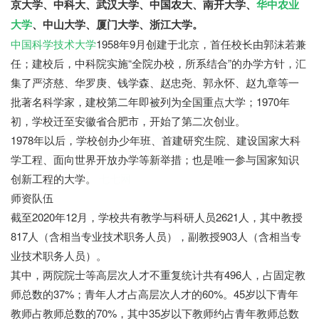
京大学、中科大、武汉大学、中国农大、南开大学、
华中农业
大学
、中山大学、厦门大学、浙江大学。
中国科学技术大学
1958年9月创建于北京，首任校长由郭沫若兼
任；建校后，中科院实施“全院办校，所系结合”的办学方针，汇
集了严济慈、华罗庚、钱学森、赵忠尧、郭永怀、赵九章等一
批著名科学家，建校第二年即被列为全国重点大学；1970年
初，学校迁至安徽省合肥市，开始了第二次创业。
1978年以后，学校创办少年班、首建研究生院、建设国家大科
学工程、面向世界开放办学等新举措；也是唯一参与国家知识
创新工程的大学。
七七网
师资队伍
截至2020年12月，学校共有教学与科研人员2621人，其中教授
817人（含相当专业技术职务人员），副教授903人（含相当专
业技术职务人员）。
其中，两院院士等高层次人才不重复统计共有496人，占固定教
师总数的37%；青年人才占高层次人才的60%。45岁以下青年
教师占教师总数的70%，其中35岁以下教师约占青年教师总数