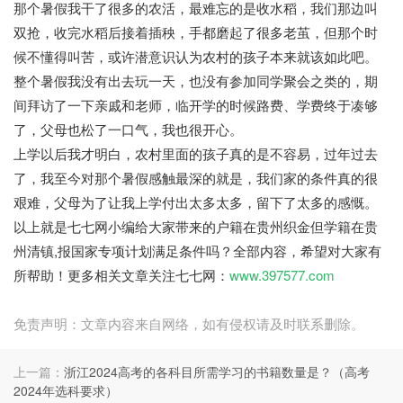
那个暑假我干了很多的农活，最难忘的是收水稻，我们那边叫
双抢，收完水稻后接着插秧，手都磨起了很多老茧，但那个时
候不懂得叫苦，或许潜意识认为农村的孩子本来就该如此吧。
整个暑假我没有出去玩一天，也没有参加同学聚会之类的，期
间拜访了一下亲戚和老师，临开学的时候路费、学费终于凑够
了，父母也松了一口气，我也很开心。
上学以后我才明白，农村里面的孩子真的是不容易，过年过去
了，我至今对那个暑假感触最深的就是，我们家的条件真的很
艰难，父母为了让我上学付出太多太多，留下了太多的感慨。
以上就是七七网小编给大家带来的户籍在贵州织金但学籍在贵
州清镇,报国家专项计划满足条件吗？全部内容，希望对大家有
所帮助！更多相关文章关注七七网：
www.397577.com
免责声明：文章内容来自网络，如有侵权请及时联系删除。
上一篇：
浙江2024高考的各科目所需学习的书籍数量是？（高考
2024年选科要求）