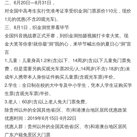
二、6月20日—8月31日，
对全国中高考生实行凭准考证享受织金洞门票原价110元，现价
1元的优惠(不含20观光车)。
三、8月1日，织金洞世界看毕节
全国抖音挑战赛正式开赛，到织金洞拍摄视频打卡拿大奖。现
金大奖等你拿!就你最“洞”我的心，来毕节喊出你的夏日心“洞”宣
言
1.儿童：儿童身高1.2米(含)以下、14周岁(含)以下儿童免门票免
费，但是需要另购买观光车票20元/人;14周岁(不含)-18岁(含)未
成年人携带本人身份证件购买儿童票(含观光车票)半价。
2.学生：全日制在校的大中专及中小学生，凭本人学生证购买学
生票(含观光车票)半价。
3.老人：60岁(含)以上老人免大门票免费。
除贵州以外的全国其他省(区、市)和港澳台地区居民优惠政策
优惠时间：2019年6月15日-9月22日
优惠人群：贵州以外的全国其他省(区、市)和港澳台地区居民
广东户籍免景区大门票