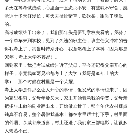
多天在等考试成绩，心里面一直忐忑不安，有些魂不守舍，感
觉这十多天好漫长，每天去扯扯猪草，砍砍柴，跟丢了魂似
的。
高考成绩终于出来了，我们那年头是要到学校去看的，我骑了
一个单车来到学校，见到了久违的班主任，班主任兴冲冲的告
诉我考上了，我当时特别开心，我竟然考上了本科（因为那是
93年，考上大学不容易）。
回到家里，我把考试成绩告诉了父母，至今还记得父亲开心的
样子，毕竟我家两兄弟都考上了大学（我哥是85年上的大
学），那个时候在村里是一个荣耀。
考上大学是件那么让人开心的事情，但发愁的事情也来了，因
为家里很穷，父母年龄又大，家里开始着急我的学费，父母亲
把多年未做的副业翻出来，开始做伞骨子，那个年代农村赚点
钱真不容易，整个暑假我基本上都在家里帮忙打下手，村里面
的邻居、亲戚都来道喜，村上还送了我们家三部电影，让很多
人羡慕不已。