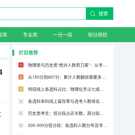
搜索
校库
专业库
一分一段
知分择校
栏目推荐
物理类与历史类“绝对人数剪刀差”：从专科到600分物理反超22万人
4
从150分到697分：累计人数翻倍需要多少分，越高分段跨越越大
特招线上各选科占比：物理化学占七成，历史仅占三成
各选科本科线上留存率与选考人数排名完全相反
历史类考生：低分段占近半数，高分段锐减
江
200-300分低分段：各选科人数分布及专科保底策略