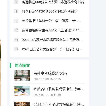
各选科在600分以上人数占本选科比例排名
各选科从特招线到600分的留存率对比
艺术类书法类综合分一分一段表：专业成绩占比70%，文化331分可上本科
选考物理的考生在500分以上占比67.4%，历史类仅32.8%
2026山东高考志愿填报服务站：四级近800个免费开放
2026山东艺术类综合分一分一段表：各专业类别双达线考生文化成绩排名的作用
热点图文
韦神高考成绩是多少?
2023-11-03 15:27:15
宣威各中学高考成绩排名 今年宣威杨柳高考成绩单
2025-09-14 18:41:39
2026年高考录取数据解读：985/211/双一流录取率各省排名