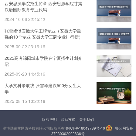
西安思源学院招生简章 西安思源学院甘肃
汉语国际教育专业代码
2024-10-06 22:45:42
张雪峰谈安徽大学王牌专业（安徽大学最
强的10个专业 安徽大学王牌专业排行榜）
2025-09-22 23:16:16
2025高考绵阳城市学院在宁夏招生计划介
绍
2025-09-20 14:45:16
大学文科录取线 张雪峰建议500分女生大
学
2025-08-15 10:22:16
版权声明
联系方式
关于我们
淄博勤奋熊网络科技有限公司版权所有
鲁ICP备18049789号-10
鲁公网安备
37030302000836号