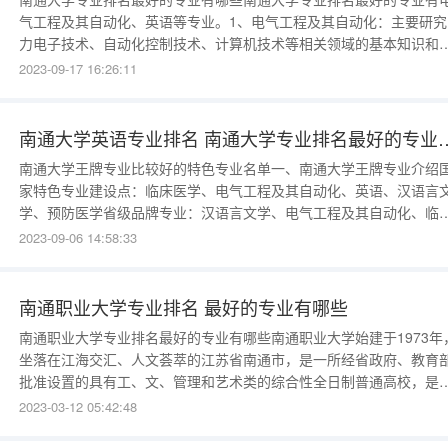
气工程及其自动化、英语等专业。1、电气工程及其自动化：主要研究
力电子技术、自动化控制技术、计算机技术等相关领域的基本知识和
能，进行电力设备的设计制造、自动控制技术的开发、电力系统的维
2023-09-17 16:26:11
等工作。2、英语：主要研究英语语言、语法、口语以及英美等英语国
的文化与历史等方面的基本理论和知识，接受英语听、说、读、写、
等方面
南通大学英语专业排名 南通大学
南通大学王牌专业比较好的特色专业名单一、南通大学王牌专业介绍
家特色专业建设点：临床医学、电气工程及其自动化、英语、汉语言
学、预防医学省级品牌专业：汉语言文学、电气工程及其自动化、临
医学、自动化、预防医学、生物科学省级特色专业：机械工程及自动
2023-09-06 14:58:33
化、自动化、体育教育、英语、生物科学、预防医学、电子信息工程
医学影像学、思想政治教育、历史学、计算机科学与技术、教育学、
理学、通信工
南通职业大学专业排名 最好的专业有哪些
南通职业大学专业排名最好的专业有哪些南通职业大学始建于1973年
坐落在江海交汇、人文荟萃的江苏省南通市，是一所经省政府、教育
批准设置的具有工、文、管理和艺术类的综合性全日制普通高校，是
国办学历史最长的高等职业院校之一。学校面向江苏、浙江、安徽、
2023-03-12 05:42:48
西、河南、重庆、四川、广东等八省招生，校园总面积1000多亩，建
面积40多万平方米，现有教职工800多人、各级各类在校生近18000