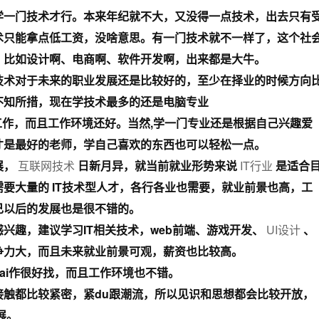
学一门技术才行。本来年纪就不大，又没得一点技术，出去只有
术只能拿点低工资，没啥意思。有一门技术就不一样了，这个社
。比如设计啊、电商啊、软件开发啊，出来都是大牛。
技术对于未来的职业发展还是比较好的，至少在择业的时候方向
不知所措，现在学技术最多的还是电脑专业
工作，而且工作环境还好。当然,学一门专业还是根据自己兴趣爱
才是最好的老师，学自己喜欢的东西也可以轻松一点。
展，
互联网技术
日新月异，就当前就业形势来说
IT行业
是适合
要大量的 IT技术型人才，各行各业也需要，就业前景也高，工
己以后的发展也是很不错的。
兴趣，建议学习IT相关技术，web前端、游戏开发、
UI设计
、
争力大，而且未来就业前景可观，薪资也比较高。
ai作很好找，而且工作环境也不错。
接触都比较紧密，紧du跟潮流，所以见识和思想都会比较开放，
展。