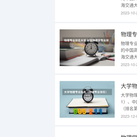
海交通大
浙江大
2023-10-
在物理
物理专
物理专业
的中国高
海交通大
浙江大
2023-10-
在物理
大学
大学物
1）、
（排名
大学（
2023-12-
大学（
专业，