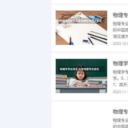
北师范大
物理专
物理专业
的中国高
海交通大
浙江大
2023-10-
在物理
物理学
物理学
学。3、
7、南开
科技大学
2023-11-
北师范大
物理专业
的中国高