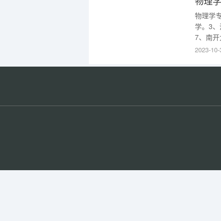
物理
物理学
学。3、
7、南开
科技大学
2023-10-
北师范大