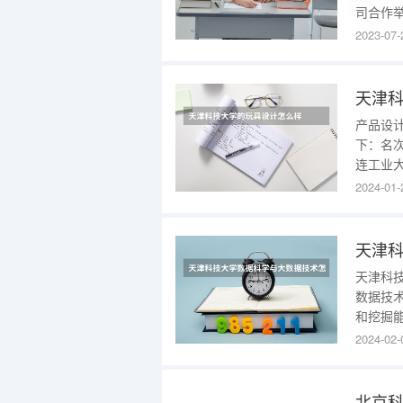
司合作
工作验
2023-07-
审核中
占地12
科门类
天津
产品设
下：名次
连工业大
名 华南
2024-01-
星第9名
天津
天津科
数据技
和挖掘
价和特
2024-02-
重培养
掘、数
能。此