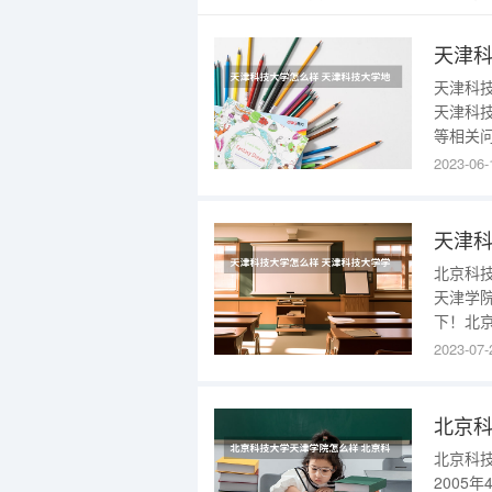
天津科
天津科
天津科
等相关
有3个
2023-06-
校区地
科技大
泰达校
天津科
北京科
天津学
下！北
很好。
2023-07-
非常不
践能力
特别厉
北京科
2005