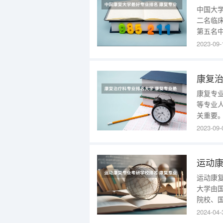
中国大
二名临
第五名
方向的
2023-09-
考生应
在高校
康复治
康复专
等专业
关重要
专科学
2023-09-
科学校
业人才
运动康
运动康
大学由
院校、国
学校学科
2024-04-
体育院