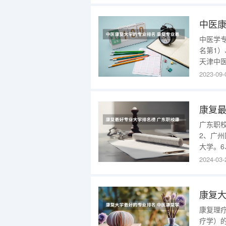
的体育类
中医康
中医学
名第1
天津中
医药大
2023-09-
（排名
10）
康复最
广东职
2、广
大学。
才，旨
2024-03-
心理状
恢复、
康复大
康复理
疗学）