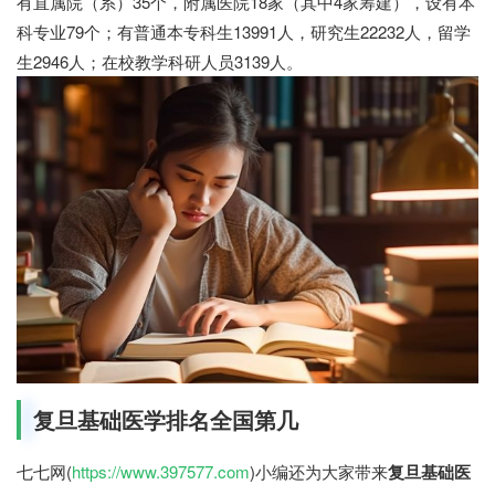
有直属院（系）35个，附属医院18家（其中4家筹建），设有本
科专业79个；有普通本专科生13991人，研究生22232人，留学
生2946人；在校教学科研人员3139人。
复旦基础医学排名全国第几
七七网(
https://www.397577.com
)小编还为大家带来
复旦基础医