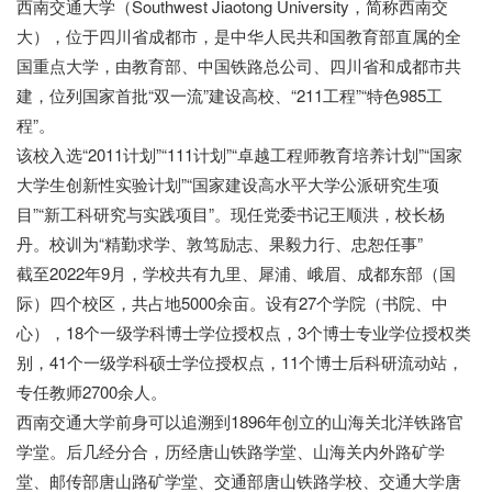
西南交通大学（Southwest Jiaotong University，简称西南交
大），位于四川省成都市，是中华人民共和国教育部直属的全
国重点大学，由教育部、中国铁路总公司、四川省和成都市共
建，位列国家首批“双一流”建设高校、“211工程”“特色985工
程”。
该校入选“2011计划”“111计划”“卓越工程师教育培养计划”“国家
大学生创新性实验计划”“国家建设高水平大学公派研究生项
目”“新工科研究与实践项目”。现任党委书记王顺洪，校长杨
丹。校训为“精勤求学、敦笃励志、果毅力行、忠恕任事”
截至2022年9月，学校共有九里、犀浦、峨眉、成都东部（国
际）四个校区，共占地5000余亩。设有27个学院（书院、中
心），18个一级学科博士学位授权点，3个博士专业学位授权类
别，41个一级学科硕士学位授权点，11个博士后科研流动站，
专任教师2700余人。
西南交通大学前身可以追溯到1896年创立的山海关北洋铁路官
学堂。后几经分合，历经唐山铁路学堂、山海关内外路矿学
堂、邮传部唐山路矿学堂、交通部唐山铁路学校、交通大学唐