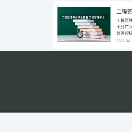
工程管
工程管理
十分广
管理领
融等。
2023-04-
程、全
生提供