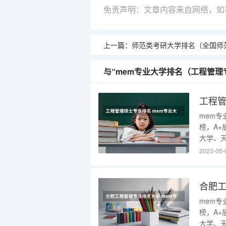
免责声明：文章内容来自网络，如
上一篇：
师范类考研大学排名（全国师范类大
与“mem专业大学排名（工程管理
工程管
mem专
榜，A
大学、
重庆大学。
2023-05-
MEM）
进行学
合肥工
mem专
榜，A
大学、