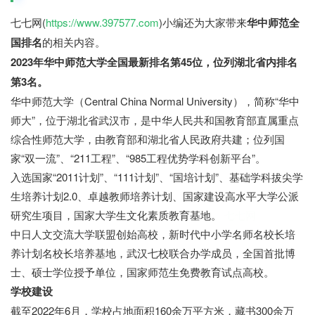
七七网(
https://www.397577.com
)小编还为大家带来
华中师范全
国排名
的相关内容。
2023年华中师范大学全国最新排名第45位，位列湖北省内排名
第3名。
华中师范大学（Central China Normal University），简称“华中
师大”，位于湖北省武汉市，是中华人民共和国教育部直属重点
综合性师范大学，由教育部和湖北省人民政府共建；位列国
家“双一流”、“211工程”、“985工程优势学科创新平台”。
入选国家“2011计划”、“111计划”、“国培计划”、基础学科拔尖学
生培养计划2.0、卓越教师培养计划、国家建设高水平大学公派
研究生项目，国家大学生文化素质教育基地。
七七网
中日人文交流大学联盟创始高校，新时代中小学名师名校长培
养计划名校长培养基地，武汉七校联合办学成员，全国首批博
士、硕士学位授予单位，国家师范生免费教育试点高校。
学校建设
截至2022年6月，学校占地面积160余万平方米，藏书300余万