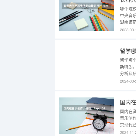
哪个院校
中央音乐学
湖南师范大
艺术学院 
2023-09-
大学 5 2
留学
留学哪
斯特朗
分析及
的青睐
2024-03-
业。—
飞艺术
吧！
国内在音
音乐创作
京现代音
乐教育
2024-11-