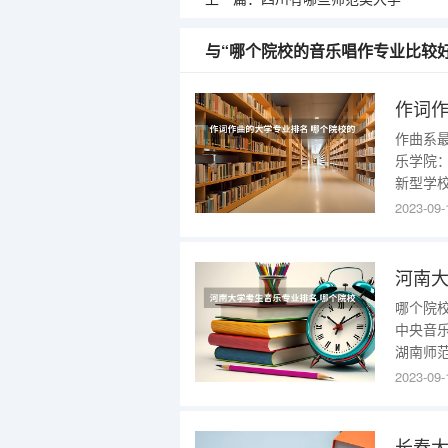
与“哪个院校的音乐唱作专业比较
作曲系
乐学院
新型学校
年，是
2023-09-
国纽约
业如管
哪个院校
中央音乐学
湖南师范大
艺术学院 
2023-09-
大学 5 2