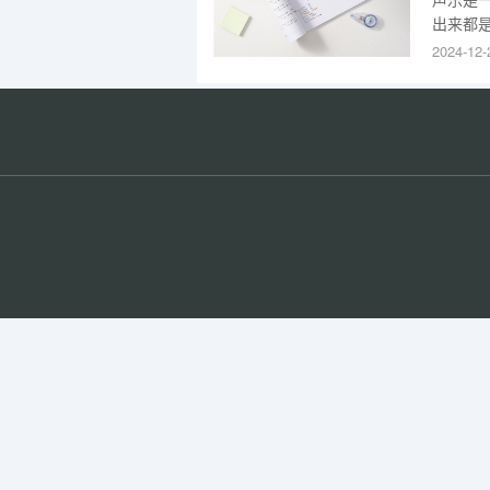
出来都
论，各
2024-12-
习声乐
练习，
自己要