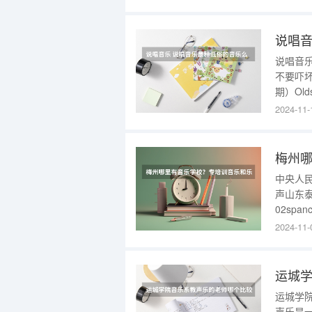
势，旗
人才实
培养和
说唱音
说唱音乐
不要吓坏
期）Old
Golde
2024-11-
Altern
中央人
声山东
02spanc
1308:45/
2024-11-
关内容"cla
运城学
运城学
声乐是