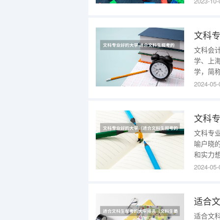
2023-10-
开发协
华大学清
文科专
文科会
学、上
学，简
位列国家
2024-05-
开发协
华大学清
文科
文科专
喻户晓
和实力
高下，
2024-05-
京大学
秀的文
适合
适合文