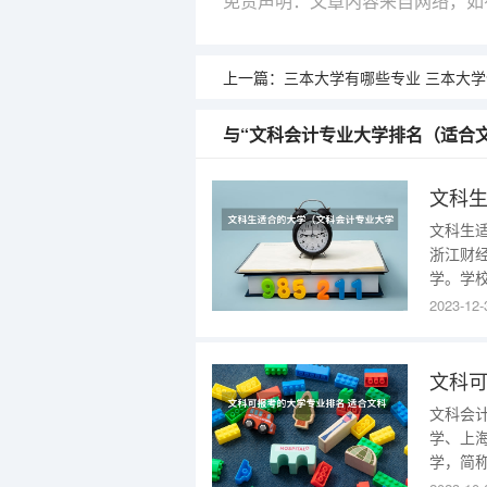
免责声明：文章内容来自网络，如
上一篇：
三本大学有哪些专业 三本大学什
与“文科会计专业大学排名（适合
文科
文科生
浙江财
学。学
在浙江
2023-12-
高校齐
济管理
间最低
文科可
文科会
学、上
学，简
位列国家