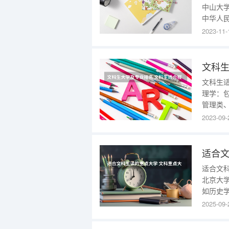
中山大学（
中华人
共建的综
2023-11-
程”。
十家附属
文科生
文科生
理学：
管理类
会计学
2023-09-
管理；
学等。
适合文
北京大
如历史
哲人才
2025-09-
学、法
重培养