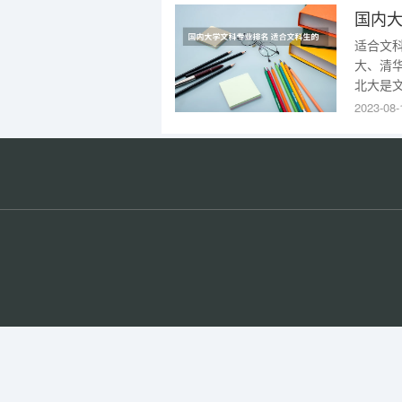
国内大
适合文
大、清
北大是
是管理
2023-08-
列等，
学，应