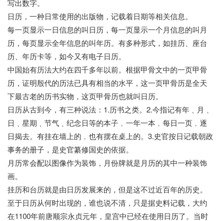
写出数字。
日历，一种日常使用的出版物，记载着日期等相关信息。
每一页显示一日信息的叫日历，每一页显示一个月信息的叫月
历，每页显示全年信息的叫年历。有多种形式，如挂历、座台
历、年历卡等，如今又有电子日历。
中国始有历法大约在四千多年以前。根据甲骨文中的一页甲骨
历，证明殷代的历法已具有相当的水平，这一页甲骨历是全天
下最古老的历书实物，这页甲骨历也就叫日历。
日历从古到今，有三种说法：1.历书之类。2.今指记有年﹑月﹑
日﹑星期﹑节气﹑纪念日等的本子﹐一年一本﹐每日一页﹐逐
日揭去。有挂在墙上的﹐也有摆在桌上的。3.史官按日记载朝政
事务的册子，是史官纂修国史的依据。
月历常会配以图像作为装饰，月份牌就是月历的其中一种装饰
画。
挂历和台历就是由日历发展来的，但是这不过近百年的历史。
至于日历从何时出现的，谁也说不清，只是据史料记载，大约
在1100年前唐顺宗永贞元年，皇宫中已经在使用日历了。当时