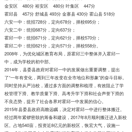
金安区 480分 裕安区 480分 叶集区 447分
霍邱县 457分 舒城县 493分 金寨县 430分 霍山县 518分
六安一中：统招728分，定向678分，择校695分；
六安二中：统招687分，定向637分；
霍邱一中：统招671分，定向621分，择校570分；
霍邱二中：统招621分，定向571分，择校558分。
2008年，为优化城区教育布局，原霍邱三中整体并入霍邱一
中，成为学校的初中部。
2014年，县委县政府对霍邱一中的发展做出重要调整，提出
了“一年有变化，两到三年改变在全市地位和形象”的奋斗目标。
同时坚持从严治校，通过多方面的调整和梳理，有效阻止了学
校管理下滑、教学质量下滑、高考升学下滑和社会声誉下滑的
不良态势，提升了社会各界对霍邱一中发展的信心。
2015年县委县政府高瞻远瞩，决定对霍邱一中进行整体搬迁。
经过两年紧锣密鼓的筹备和建设，2017年8月顺利搬迁进入新校
区。占地540亩，投资近8亿元的新校区，恢宏大气，设施一