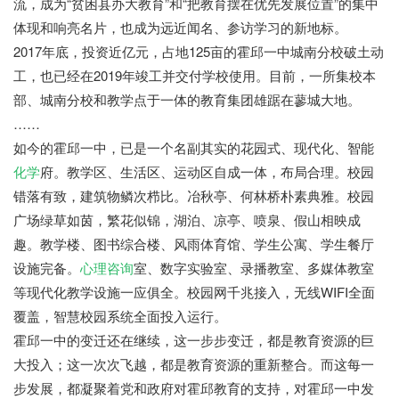
流，成为“贫困县办大教育”和“把教育摆在优先发展位置”的集中
体现和响亮名片，也成为远近闻名、参访学习的新地标。
2017年底，投资近亿元，占地125亩的霍邱一中城南分校破土动
工，也已经在2019年竣工并交付学校使用。目前，一所集校本
部、城南分校和教学点于一体的教育集团雄踞在蓼城大地。
……
如今的霍邱一中，已是一个名副其实的花园式、现代化、智能
化学
府。教学区、生活区、运动区自成一体，布局合理。校园
错落有致，建筑物鳞次栉比。冶秋亭、何林桥朴素典雅。校园
广场绿草如茵，繁花似锦，湖泊、凉亭、喷泉、假山相映成
趣。教学楼、图书综合楼、风雨体育馆、学生公寓、学生餐厅
设施完备。
心理咨询
室、数字实验室、录播教室、多媒体教室
等现代化教学设施一应俱全。校园网千兆接入，无线WIFI全面
覆盖，智慧校园系统全面投入运行。
霍邱一中的变迁还在继续，这一步步变迁，都是教育资源的巨
大投入；这一次次飞越，都是教育资源的重新整合。而这每一
步发展，都凝聚着党和政府对霍邱教育的支持，对霍邱一中发