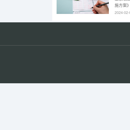
施方案
即可报
2024-02-
戏剧学
类专业