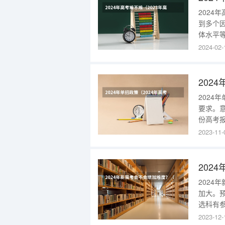
2024
到多个
体水平
的情况
2024-02-
英语仍
则成为
202
2024
要求。
份高考
考高水
2023-11-
级运动
全国性
202
2024
加大。预
选科有
高考人
2023-12-