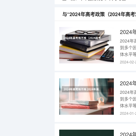
与“2024年高考政策（2024年高
202
2024
到多个
体水平
的情况
2024-02-
英语仍
则成为
202
2024
到多个
体水平
的情况
2024-01-
英语仍
则成为
202