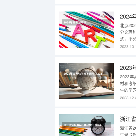
国统一考试（
202
北京20
分文理科
式，不
科目。第
2023-10-
用原台考
分，采
202
2023
材和考
生的学
识，减
2023-12-
化学科
生的学
浙江省
浙江省2
生录取起