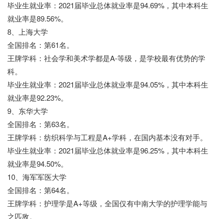
毕业生就业率：2021届毕业总体就业率是94.69%，其中本科生
就业率是89.56%。
8、上海大学
全国排名：第61名。
王牌学科：社会学和美术学都是A-等级，是学校最有优势的学
科。
毕业生就业率：2021届毕业总体就业率是94.05%，其中本科生
就业率是92.23%。
9、东华大学
全国排名：第63名。
王牌学科：纺织科学与工程是A+学科，在国内基本没有对手。
毕业生就业率：2021届毕业总体就业率是96.25%，其中本科生
就业率是94.50%。
10、海军军医大学
全国排名：第64名。
王牌学科：护理学是A+等级，全国仅有中南大学的护理学能与
之匹敌。