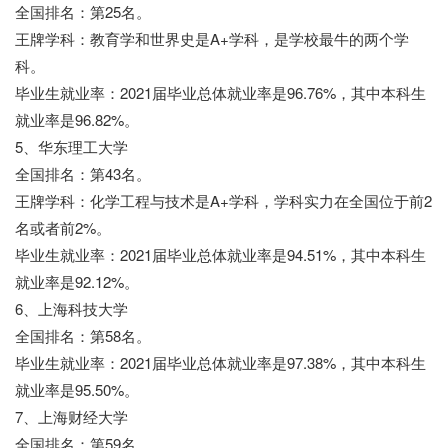
全国排名：第25名。
王牌学科：教育学和世界史是A+学科，是学校最牛的两个学
科。
毕业生就业率：2021届毕业总体就业率是96.76%，其中本科生
就业率是96.82%。
5、华东理工大学
全国排名：第43名。
王牌学科：化学工程与技术是A+学科，学科实力在全国位于前2
名或者前2%。
毕业生就业率：2021届毕业总体就业率是94.51%，其中本科生
就业率是92.12%。
6、上海科技大学
全国排名：第58名。
毕业生就业率：2021届毕业总体就业率是97.38%，其中本科生
就业率是95.50%。
7、上海财经大学
全国排名：第59名。