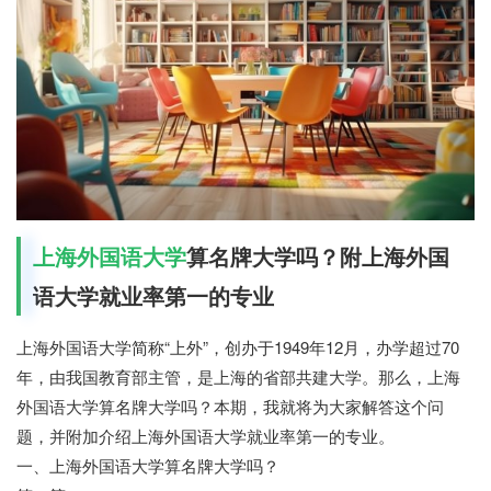
上海外国语大学
算名牌大学吗？附上海外国
语大学就业率第一的专业
上海外国语大学简称“上外”，创办于1949年12月，办学超过70
年，由我国教育部主管，是上海的省部共建大学。那么，上海
外国语大学算名牌大学吗？本期，我就将为大家解答这个问
题，并附加介绍上海外国语大学就业率第一的专业。
一、上海外国语大学算名牌大学吗？