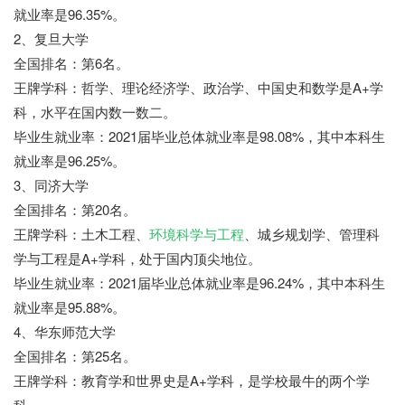
就业率是96.35%。
2、复旦大学
全国排名：第6名。
王牌学科：哲学、理论经济学、政治学、中国史和数学是A+学
科，水平在国内数一数二。
毕业生就业率：2021届毕业总体就业率是98.08%，其中本科生
就业率是96.25%。
3、同济大学
全国排名：第20名。
王牌学科：土木工程、
环境科学与工程
、城乡规划学、管理科
学与工程是A+学科，处于国内顶尖地位。
毕业生就业率：2021届毕业总体就业率是96.24%，其中本科生
就业率是95.88%。
4、华东师范大学
全国排名：第25名。
王牌学科：教育学和世界史是A+学科，是学校最牛的两个学
科。