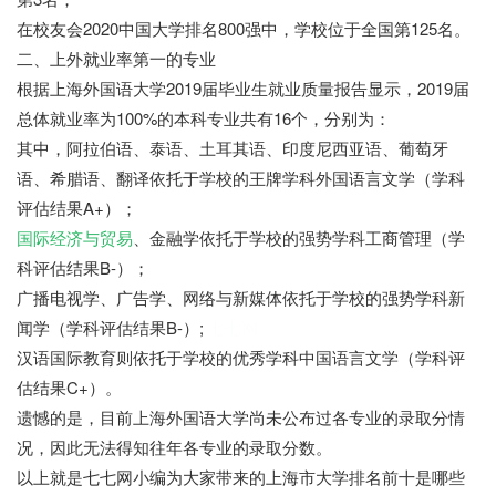
在校友会2020中国大学排名800强中，学校位于全国第125名。
二、上外就业率第一的专业
根据上海外国语大学2019届毕业生就业质量报告显示，2019届
总体就业率为100%的本科专业共有16个，分别为：
其中，阿拉伯语、泰语、土耳其语、印度尼西亚语、葡萄牙
语、希腊语、翻译依托于学校的王牌学科外国语言文学（学科
评估结果A+）；
国际经济与贸易
、金融学依托于学校的强势学科工商管理（学
科评估结果B-）；
广播电视学、广告学、网络与新媒体依托于学校的强势学科新
闻学（学科评估结果B-）;
七七网
汉语国际教育则依托于学校的优秀学科中国语言文学（学科评
估结果C+）。
遗憾的是，目前上海外国语大学尚未公布过各专业的录取分情
况，因此无法得知往年各专业的录取分数。
以上就是七七网小编为大家带来的上海市大学排名前十是哪些