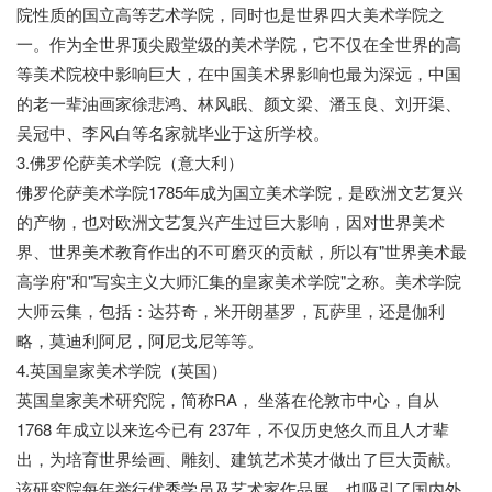
院性质的国立高等艺术学院，同时也是世界四大美术学院之
一。作为全世界顶尖殿堂级的美术学院，它不仅在全世界的高
等美术院校中影响巨大，在中国美术界影响也最为深远，中国
的老一辈油画家徐悲鸿、林风眠、颜文梁、潘玉良、刘开渠、
吴冠中、李风白等名家就毕业于这所学校。
3.佛罗伦萨美术学院（意大利）
佛罗伦萨美术学院1785年成为国立美术学院，是欧洲文艺复兴
的产物，也对欧洲文艺复兴产生过巨大影响，因对世界美术
界、世界美术教育作出的不可磨灭的贡献，所以有"世界美术最
高学府"和"写实主义大师汇集的皇家美术学院"之称。美术学院
大师云集，包括：达芬奇，米开朗基罗，瓦萨里，还是伽利
略，莫迪利阿尼，阿尼戈尼等等。
4.英国皇家美术学院（英国）
英国皇家美术研究院，简称RA， 坐落在伦敦市中心，自从
1768 年成立以来迄今已有 237年，不仅历史悠久而且人才辈
出，为培育世界绘画、雕刻、建筑艺术英才做出了巨大贡献。
该研究院每年举行优秀学员及艺术家作品展，也吸引了国内外