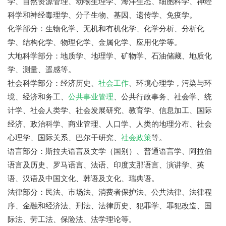
学、自然资源管理、动物生理学、海洋生态、细胞科学、神经
科学和神经毒理学、分子生物、基因、遗传学、免疫学。
化学部分：生物化学、无机和有机化学、化学分析、分析化
学、结构化学、物理化学、金属化学、应用化学等。
大地科学部分：地质学、地理学、矿物学、石油储藏、地质化
学、测量、遥感等。
社会科学部分：经济历史、
社会工作
、环境心理学，污染与环
境、经济和务工、
公共事业管理
、公共行政事务、社会学、统
计学、社会人类学、社会发展研究、教育学、信息加工、国际
经济、政治科学、商业管理、人口学、人类的地理分布、社会
心理学、国际关系、巴尔干研究、
社会政策
等。
语言部分：斯拉夫语言及文学（国别）、普通语言学、阿拉伯
语言及历史、罗马语言、法语、印度支那语言、演讲学、英
语、汉语及中国文化、韩语及文化、瑞典语。
法律部分：民法、市场法、消费者保护法、公共法律、法律程
序、金融和经济法、刑法、法律历史、犯罪学、罪犯改造、国
际法、劳工法、保险法、法学理论等。