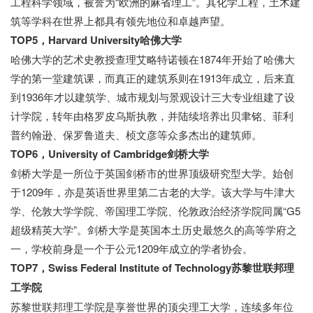
工程科学领域，被誉为“欧洲的麻省理工”。其化学工程，土木建
筑等学科在世界上都具有领先地位和卓越声望。
TOP5，Harvard University哈佛大学
哈佛大学的艺术史教授查理艾略特诺顿在1874年开始了哈佛大
学的第一堂建筑课，而真正的建筑系则在1913年成立，后来直
到1936年才以建筑学、城市规划与景观设计三大专业组建了设
计学院，转年由格罗皮乌斯执教，并陆续培养出贝聿铭、菲利
普约翰逊、保罗鲁道夫、桢文彦等众多杰出的建筑师。
TOP6，University of Cambridge剑桥大学
剑桥大学是一所位于英国剑桥市的世界顶级研究型大学。始创
于1209年，亦是英语世界里第二古老的大学。该大学与牛津大
学、伦敦大学学院、帝国理工学院、伦敦政治经济学院同属“G5
超级精英大学”。剑桥大学是英国本土历史最悠久的高等学府之
一，学校前身是一个于公元1209年成立的学者协会。
TOP7，Swiss Federal Institute of Technology苏黎世联邦理
工学院
苏黎世联邦理工学院是享誉世界的顶尖理工大学，连续多年位