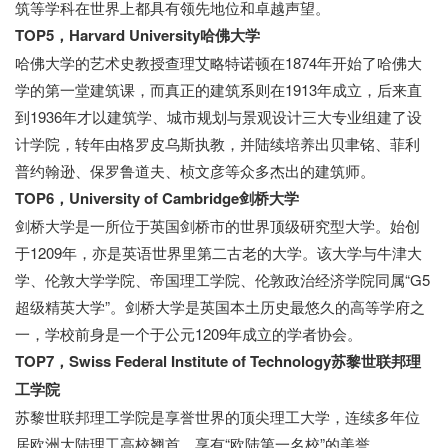
筑等学科在世界上都具有领先地位和卓越声望。
TOP5，Harvard University哈佛大学
哈佛大学的艺术史教授查理艾略特诺顿在1874年开始了哈佛大
学的第一堂建筑课，而真正的建筑系则在1913年成立，后来直
到1936年才以建筑学、城市规划与景观设计三大专业组建了设
计学院，转年由格罗皮乌斯执教，并陆续培养出贝聿铭、菲利
普约翰逊、保罗鲁道夫、桢文彦等众多杰出的建筑师。
TOP6，University of Cambridge剑桥大学
剑桥大学是一所位于英国剑桥市的世界顶级研究型大学。始创
于1209年，亦是英语世界里第二古老的大学。该大学与牛津大
学、伦敦大学学院、帝国理工学院、伦敦政治经济学院同属“G5
超级精英大学”。剑桥大学是英国本土历史最悠久的高等学府之
一，学校前身是一个于公元1209年成立的学者协会。
TOP7，Swiss Federal Institute of Technology苏黎世联邦理
工学院
苏黎世联邦理工学院是享誉世界的顶尖理工大学，连续多年位
居欧洲大陆理工高校翘首，享有“欧陆第一名校”的美誉。